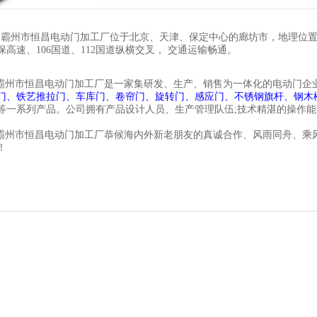
霸州市恒昌电动门加工厂位于北京、天津、保定中心的廊坊市，地理位
保高速、106国道、112国道纵横交叉， 交通运输畅通。
州市恒昌电动门加工厂是一家集研发、生产、销售为一体化的电动门企业
门、铁艺推拉门、车库门、卷帘门、旋转门、感应门、不锈钢旗杆、钢木
等一系列产品。公司拥有产品设计人员、生产管理队伍;技术精湛的操作
州市恒昌电动门加工厂恭候海内外新老朋友的真诚合作、风雨同舟、乘
！