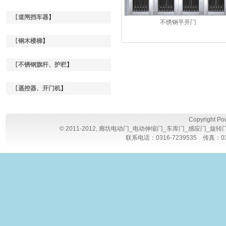
【
道闸挡车器
】
不绣钢平开门
【
钢木楼梯
】
【
不锈钢旗杆、护栏
】
【
遥控器、开门机
】
Copyright P
© 2011-2012,
廊坊电动门_电动伸缩门_车库门_感应门_旋转
联系电话：0316-7239535 传真：0