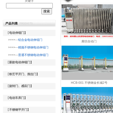
关键字
【
电动伸缩门
】
>>>>---
铝合金电动伸缩门
廊坊自动门
>>>>---
精抛不锈钢电动伸缩门
>>>>---
普通不锈钢电动伸缩门
【
新款电动伸缩门
】
【
铁艺平开门、推拉门
】
HCB-001 不锈钢金长城2号
【
旋转门、感应门
】
【
电动车库门
】
【
不锈钢平开门
】