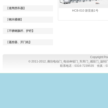
【
道闸挡车器
】
HCB-010 新雷盾1号
【
钢木楼梯
】
【
不锈钢旗杆、护栏
】
【
遥控器、开门机
】
Copyright P
© 2011-2012,
廊坊电动门_电动伸缩门_车库门_感应门_旋转
联系电话：0316-7239535 传真：0